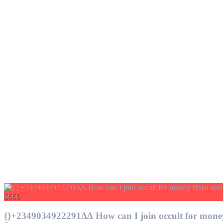
$666
{}+2349034922291∆∆ How can I join occult for money