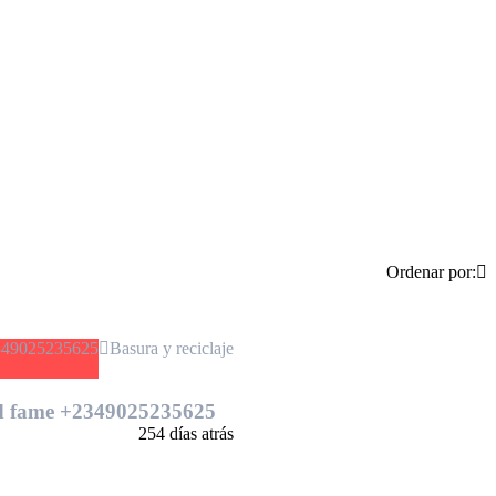
Ordenar por:
Basura y reciclaje
and fame +2349025235625
254 días atrás