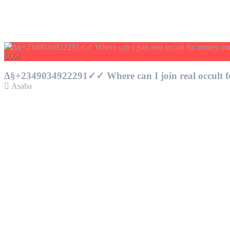
$666
∆§+2349034922291✓✓ Where can I join real occult fo
Asaba