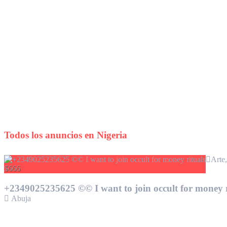
Todos los anuncios en
Nigeria
Arte
$666
+2349025235625 ©© I want to join occult for money r
Abuja