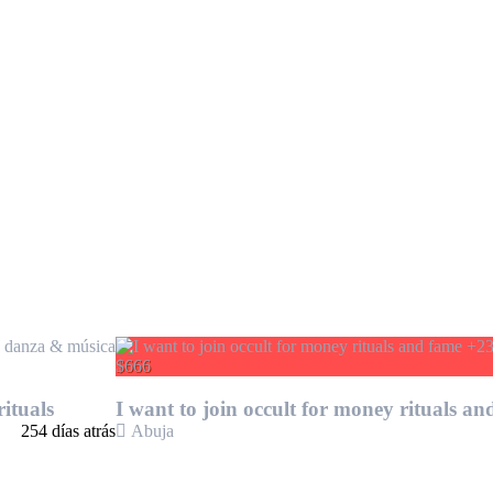
, danza & música
$666
ituals
I want to join occult for money rituals 
254 días atrás
Abuja