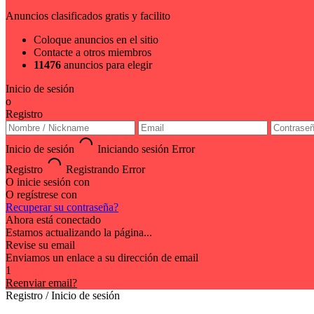
Anuncios clasificados gratis y facilito
Coloque anuncios en el sitio
Contacte a otros miembros
11476
anuncios para elegir
Inicio de sesión
o
Registro
Inicio de sesión
Iniciando sesión
Error
Registro
Registrando
Error
O inicie sesión con
O regístrese con
Recuperar su contraseña?
Ahora está conectado
Estamos actualizando la página...
Revise su email
Enviamos un enlace a su dirección de email
1
Reenviar email?
Registro / Inicio de sesión