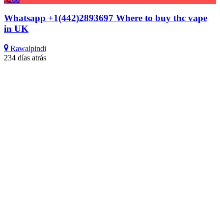
Whatsapp +1(442)2893697 Where to buy thc vape
in UK
Rawalpindi
234 días atrás