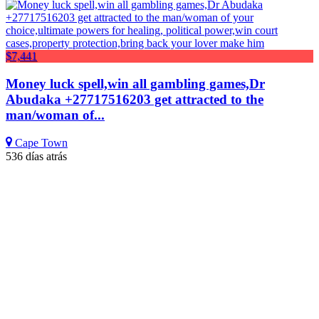
$7,441
Money luck spell,win all gambling games,Dr
Abudaka +27717516203 get attracted to the
man/woman of...
Cape Town
536 días atrás