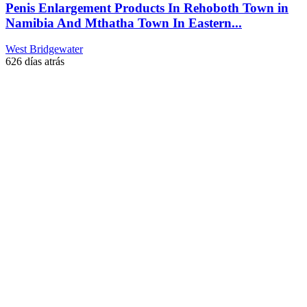
Penis Enlargement Products In Rehoboth Town in
Namibia And Mthatha Town In Eastern...
West Bridgewater
626 días atrás