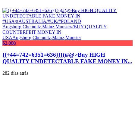
$2,000
{{+44=742=6351=636}}}))#@>Buy HIGH
QUALITY UNDETECTABLE FAKE MONEY IN...
282 días atrás