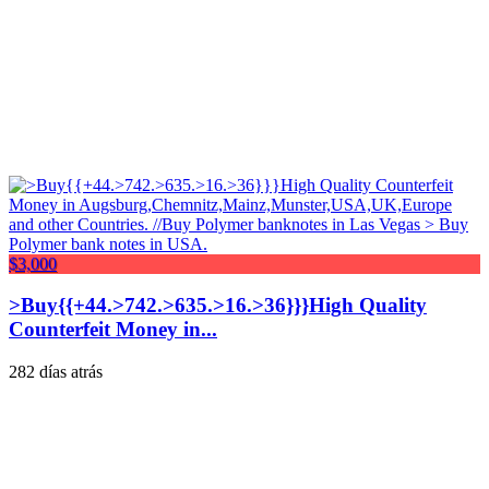
$3,000
>Buy{{+44.>742.>635.>16.>36}}}High Quality
Counterfeit Money in...
282 días atrás