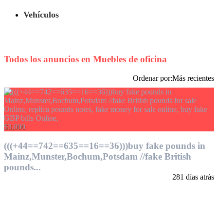
Vehículos
Todos los anuncios en
Muebles de oficina
Ordenar por:
Más recientes
$3,000
(((+44==742==635==16==36)))buy fake pounds in
Mainz,Munster,Bochum,Potsdam //fake British
pounds...
281 días atrás