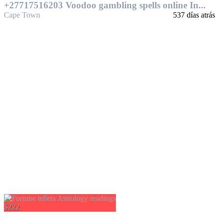
+27717516203 Voodoo gambling spells online In...
Cape Town
537 días atrás
$222