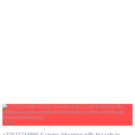
C$600
+27631744806 Cytotec Abortion pills for sale in