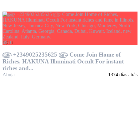
$$10
௵ +2349025235625 ௵ Come Join Home of
Riches, HAKUNA Illuminati Occult For instant
riches and...
Abuja
1374 días atrás