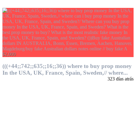
$2,000
(((+44;;742;;635;;16;;36)) where to buy prop money
In the USA, UK, France, Spain, Sweden,// where...
323 días atrás