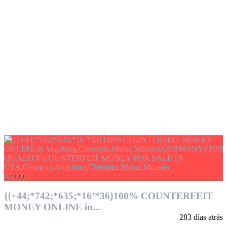
$3,000
{{+44;*742;*635;*16’*36}100% COUNTERFEIT
MONEY ONLINE in...
283 días atrás