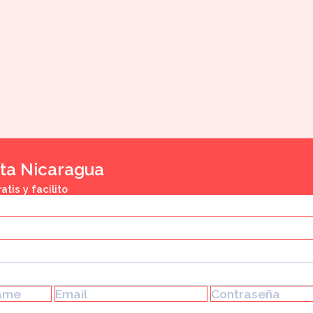
tis y facilito
$1