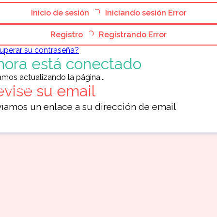
Inicio de sesión
Iniciando sesión
Error
Registro
Registrando
Error
pp: +14137589837 -Where to buy real & fake passport?
uperar su contraseña?
hora está conectado
mos actualizando la página...
evise su email
 el sitio
miembros
iamos un enlace a su dirección de email
a elegir