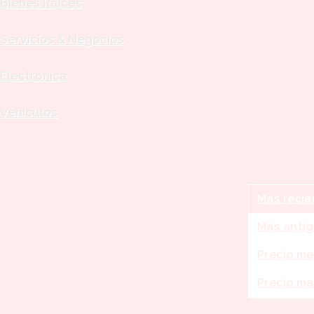
Bienes Raíces
Servicios & Negocios
Electrónica
Vehículos
TODOS L
Más r
Más recie
Ordenar po
Más anti
Precio me
Precio ma
Mississip