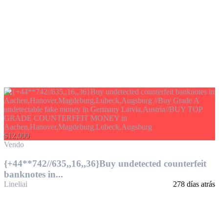
$12,000
Vendo
{+44**742//635,,16,,36}Buy undetected counterfeit
banknotes in...
Lineliai
278 días atrás