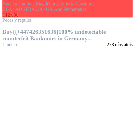
$12,000
Peces y reptiles
Buy{{+447426351636}100% undetectable
counterfeit Banknotes in Germany...
Lineliai
278 días atrás