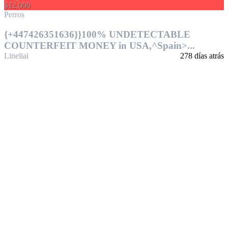
$12,000
Perros
{+447426351636}}100% UNDETECTABLE
COUNTERFEIT MONEY in USA,^Spain>...
Lineliai
278 días atrás