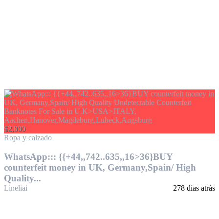
$2,000
Ropa y calzado
WhatsApp::: {{+44,,742..635,,16>36}BUY
counterfeit money in UK, Germany,Spain/ High
Quality...
Lineliai
278 días atrás