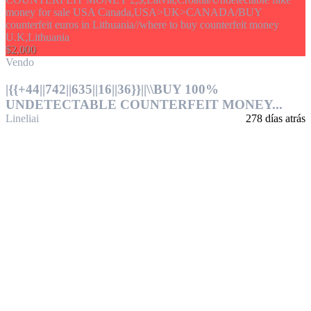
$2,000
Vendo
|{{+44||742||635||16||36}}||\\BUY 100%
UNDETECTABLE COUNTERFEIT MONEY...
Lineliai
278 días atrás