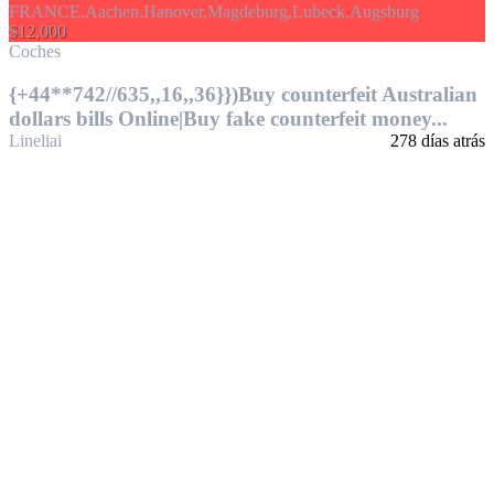
$12,000
Coches
{+44**742//635,,16,,36}})Buy counterfeit Australian
dollars bills Online|Buy fake counterfeit money...
Lineliai
278 días atrás