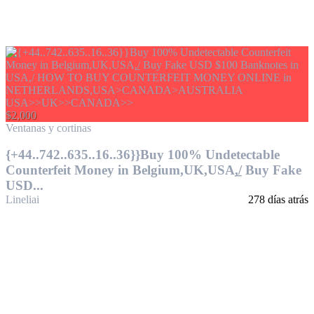
$2,000
Ventanas y cortinas
{+44..742..635..16..36}}Buy 100% Undetectable
Counterfeit Money in Belgium,UK,USA,̲/ Buy Fake
USD...
Lineliai
278 días atrás