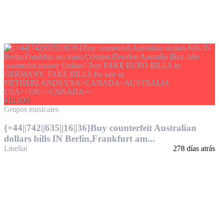
$12,000
Grupos musicales
{+44||742||635||16||36}Buy counterfeit Australian
dollars bills IN Berlin,Frankfurt am...
Lineliai
278 días atrás