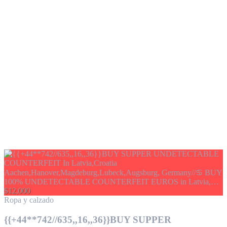
$12,000
Ropa y calzado
{{+44**742//635,,16,,36}}BUY SUPPER