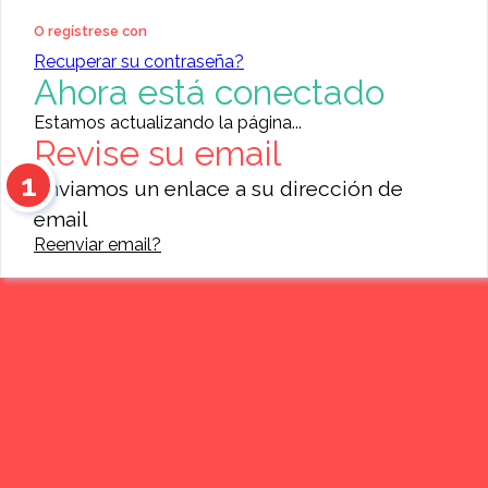
Publicar anuncio gratis
O regístrese con
Recuperar su contraseña?
Ahora está conectado
Buscar
Estamos actualizando la página...
Revise su email
1
Enviamos un enlace a su dirección de
email
Reenviar email?