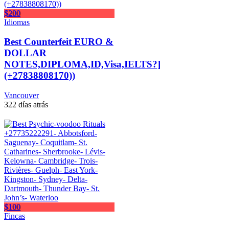
$200
Idiomas
Best Counterfeit EURO &
DOLLAR
NOTES,DIPLOMA,ID,Visa,IELTS?]
(+27838808170))
Vancouver
322 días atrás
$100
Fincas