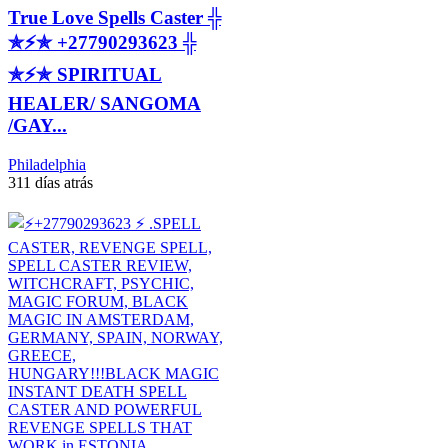
True Love Spells Caster ╬
✯⚡✯ +27790293623 ╬
✯⚡✯ SPIRITUAL
HEALER/ SANGOMA
/GAY...
Philadelphia
311 días atrás