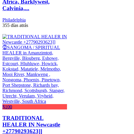
Africa, Barklywest,
Calvinia,...
Philadelphia
355 días atrás
$100
TRADITIONAL
HEALER IN Newcastle
+27790293623]]