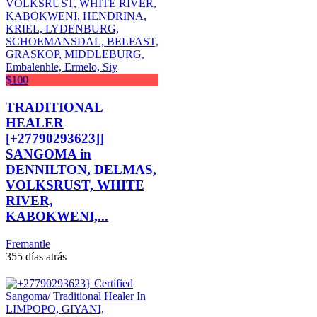
$100
TRADITIONAL
HEALER
[+27790293623]]
SANGOMA in
DENNILTON, DELMAS,
VOLKSRUST, WHITE
RIVER,
KABOKWENI,...
Fremantle
355 días atrás