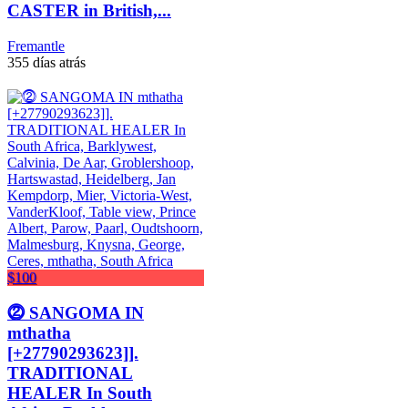
CASTER in British,...
Fremantle
355 días atrás
$100
⓶ SANGOMA IN
mthatha
[+27790293623]].
TRADITIONAL
HEALER In South