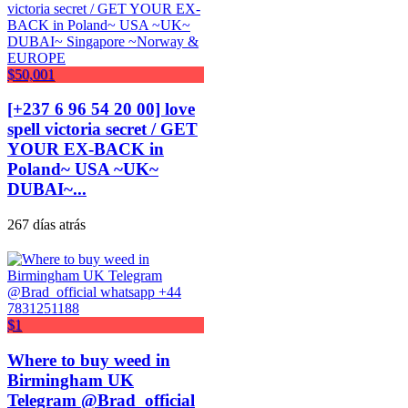
$50,001
[+237 6 96 54 20 00] love
spell victoria secret / GET
YOUR EX-BACK in
Poland~ USA ~UK~
DUBAI~...
267 días atrás
$1
Where to buy weed in
Birmingham UK
Telegram @Brad_official