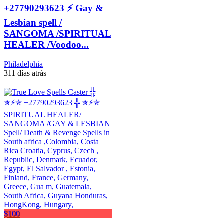
+27790293623 ⚡ Gay &
Lesbian spell /
SANGOMA /SPIRITUAL
HEALER /Voodoo...
Philadelphia
311 días atrás
$100