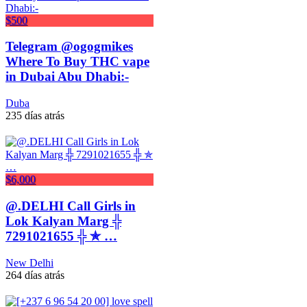
$500
Telegram @ogogmikes
Where To Buy THC vape
in Dubai Abu Dhabi:-
Duba
235 días atrás
$6,000
@.DELHI Call Girls in
Lok Kalyan Marg ╬
7291021655 ╬ ✯ …
New Delhi
264 días atrás