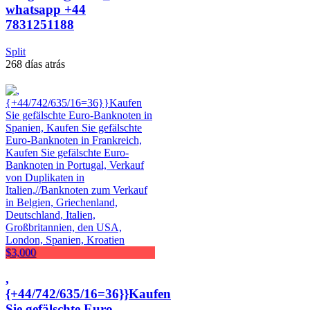
whatsapp +44
7831251188
Split
268 días atrás
$3,000
,
{+44/742/635/16=36}}Kaufen
Sie gefälschte Euro-