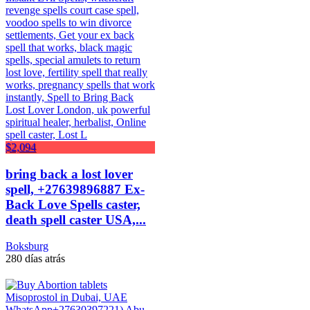
$2,094
bring back a lost lover
spell, +27639896887 Ex-
Back Love Spells caster,
death spell caster USA,...
Boksburg
280 días atrás