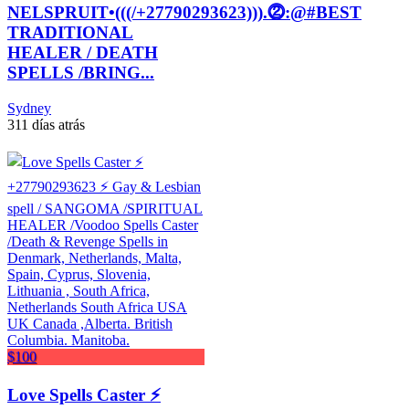
NELSPRUIT•(((/+27790293623))).⓶:@#BEST
TRADITIONAL
HEALER / DEATH
SPELLS /BRING...
Sydney
311 días atrás
$100
Love Spells Caster ⚡