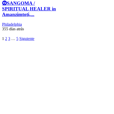
⓶SANGOMA /
SPIRITUAL HEALER in
Amanzimtoti,...
Philadelphia
355 días atrás
1
2
3
…
5
Siguiente