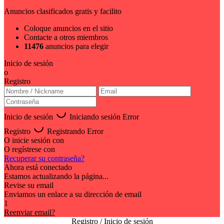
Anuncios clasificados gratis y facilito
Coloque anuncios en el sitio
Contacte a otros miembros
11476
anuncios para elegir
Inicio de sesión
o
Registro
Inicio de sesión
Iniciando sesión
Error
Registro
Registrando
Error
O inicie sesión con
O regístrese con
Recuperar su contraseña?
Ahora está conectado
Estamos actualizando la página...
Revise su email
Enviamos un enlace a su dirección de email
1
Reenviar email?
Registro / Inicio de sesión