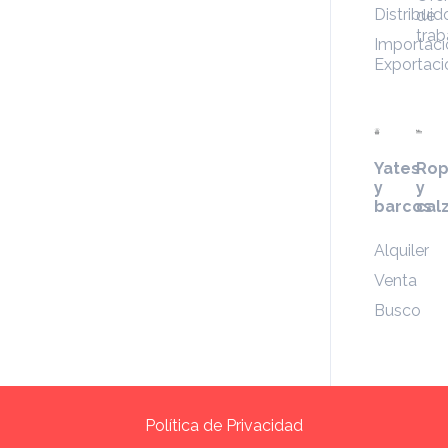
Distribuid
de
trab
Importaci
Exportaci
Yates
Ro
y
y
barcos
cal
Alquiler
Venta
Busco
Política de Privacidad