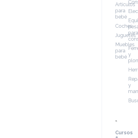
Con
Artículos
para
Elec
bebé
Equ
Coches
pes
par
Juguetes
cons
Muebles
Ferr
para
y
bebé
plo
Her
Rep
y
man
Bus
Cursos