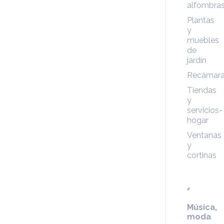
alfombra
Plantas
y
muebles
de
jardín
Recámar
Tiendas
y
servicios-
hogar
Ventanas
y
cortinas
Música,
moda