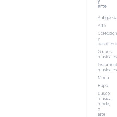
y
arte
Antigüed
Arte
Coleccio
y
pasatiem
Grupos
musicales
Instumen
musicales
Moda
Ropa
Busco
música,
moda,
o
arte