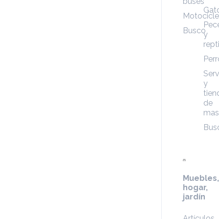
buses
Gat
Motocicle
Pec
Busco
y
rept
Perr
Serv
y
tien
de
mas
Bus
Muebles,
hogar,
jardín
Artículos