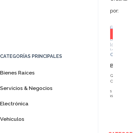
por:
$0
Ofertas d
CATEGORÍAS PRINCIPALES
Bring ba
Bienes Raíces
Québec
City
351
Servicios & Negocios
días
atrás
Electrónica
Vehículos