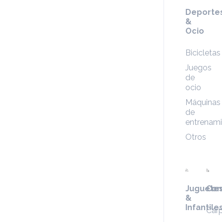
Deporte
&
Ocio
Bicicletas
Juegos
de
ocio
Máquinas
de
entrenam
Otros
Juguete
Con
&
Infantile
Carp