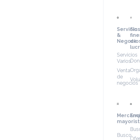
Servicio
Sin
&
fine
Negocio
de
luc
Servicios
Don
Varios
Org
Venta
de
Volu
negocios
Mercanc
Emp
mayorist
Bus
Busco
Ofer