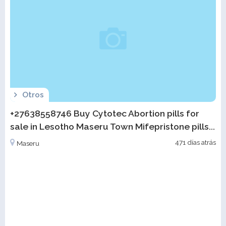
Otros
+27638558746 Buy Cytotec Abortion pills for
sale in Lesotho Maseru Town Mifepristone pills...
471 días atrás
Maseru