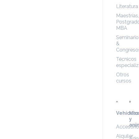
Literatura
Maestrías,
Postgrado
MBA
Seminario
&
Congreso
Técnicos
especiali
Otros
cursos
Vehículo
Mas
y
ani
Accesorio
Alquiler
Ado