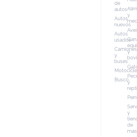
de
Ali
autos
y
Autos
med
nuevos
Ave
Autos
Gan
usados
equ
Camiones
y
y
bov
buses
Gat
Motocicle
Pec
Busco
y
rept
Perr
Serv
y
tien
de
mas