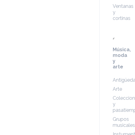
Ventanas
y
cortinas
Música,
moda
y
arte
Antigüed
Arte
Coleccio
y
pasatiem
Grupos
musicales
Instumen