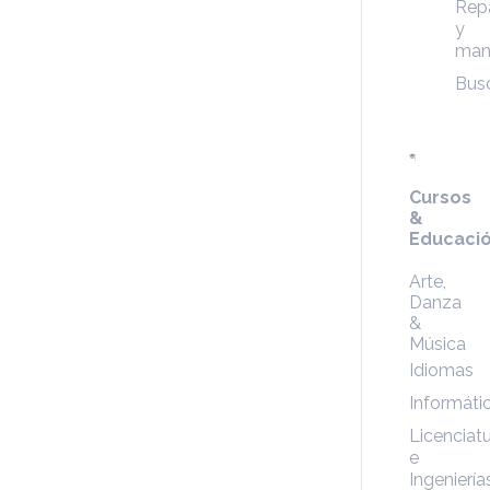
Rep
y
man
Bus
Cursos
&
Educaci
Arte,
Danza
&
Música
Idiomas
Informáti
Licenciat
e
Ingeniería