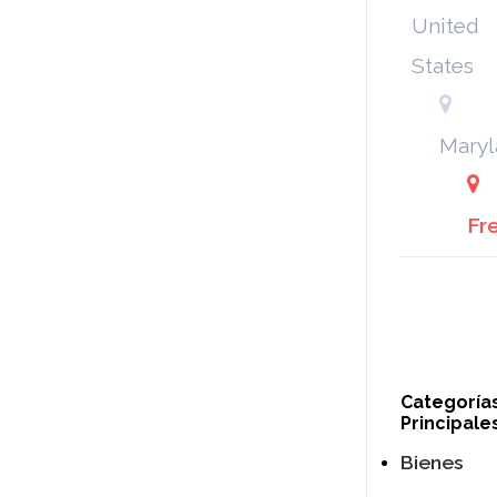
United
States
Maryl
Fr
Categoría
Principale
Bienes