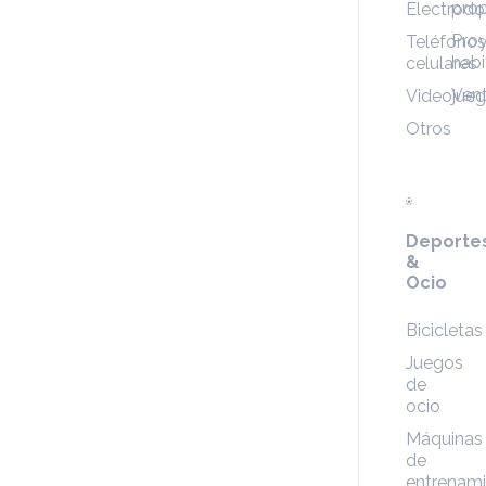
pro
Electrod
Pro
Teléfonos
habi
celulares
Ven
Videojue
Otros
Deporte
&
Ocio
Bicicletas
Juegos
de
ocio
Máquinas
de
entrenam