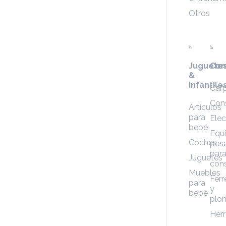
Otros
Juguete
Con
&
Infantile
Carp
Con
Artículos
para
Elec
bebé
Equ
Coches
pes
par
Juguetes
cons
Muebles
Ferr
para
y
bebé
plo
Her