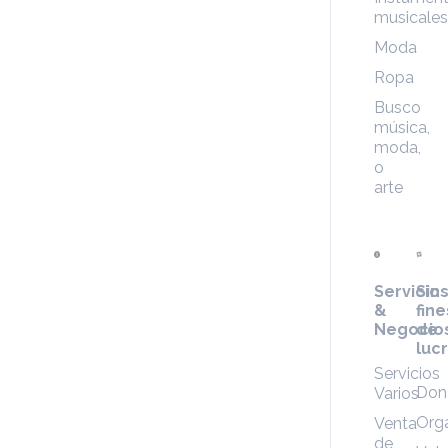
musicales
Moda
Ropa
Busco
música,
moda,
o
arte
Servicio
Sin
&
fine
Negocio
de
luc
Servicios
Don
Varios
Org
Venta
de