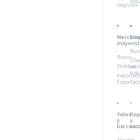
Volu
negocios
Mercanc
Emp
mayorist
Bus
Busco
Ofer
Distribuid
de
trab
Importaci
Exportaci
Yates
Ro
y
y
barcos
cal