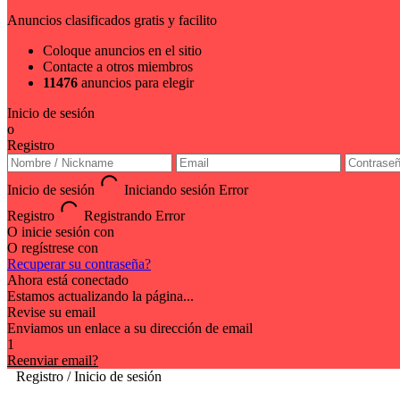
Anuncios clasificados gratis y facilito
Coloque anuncios en el sitio
Contacte a otros miembros
11476
anuncios para elegir
Inicio de sesión
o
Registro
Inicio de sesión
Iniciando sesión
Error
Registro
Registrando
Error
O inicie sesión con
O regístrese con
Recuperar su contraseña?
Ahora está conectado
Estamos actualizando la página...
Revise su email
Enviamos un enlace a su dirección de email
1
Reenviar email?
Registro / Inicio de sesión