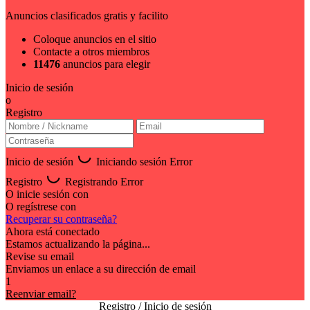
Anuncios clasificados gratis y facilito
Coloque anuncios en el sitio
Contacte a otros miembros
11476
anuncios para elegir
Inicio de sesión
o
Registro
Inicio de sesión
Iniciando sesión
Error
Registro
Registrando
Error
O inicie sesión con
O regístrese con
Recuperar su contraseña?
Ahora está conectado
Estamos actualizando la página...
Revise su email
Enviamos un enlace a su dirección de email
1
Reenviar email?
Registro / Inicio de sesión