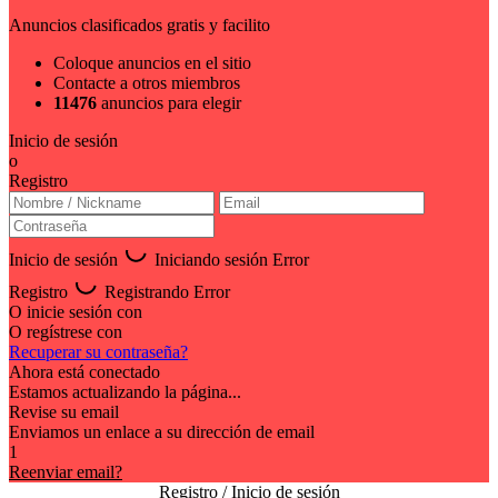
Anuncios clasificados gratis y facilito
Coloque anuncios en el sitio
Contacte a otros miembros
11476
anuncios para elegir
Inicio de sesión
o
Registro
Inicio de sesión
Iniciando sesión
Error
Registro
Registrando
Error
O inicie sesión con
O regístrese con
Recuperar su contraseña?
Ahora está conectado
Estamos actualizando la página...
Revise su email
Enviamos un enlace a su dirección de email
1
Reenviar email?
Registro / Inicio de sesión