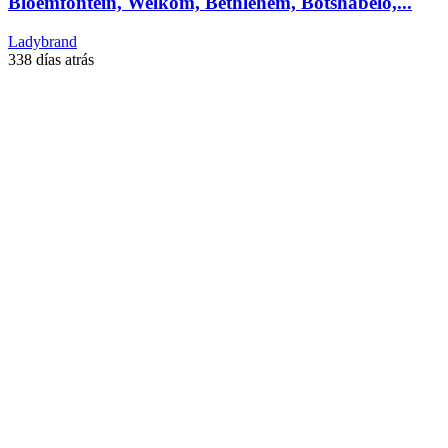
Bloemfontein, Welkom, Bethlehem, Botshabelo,...
Ladybrand
338 días atrás