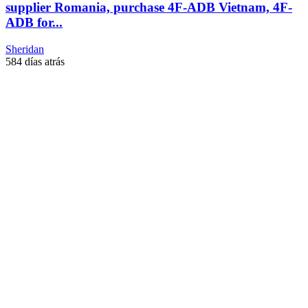
supplier Romania, purchase 4F-ADB Vietnam, 4F-
ADB for...
Sheridan
584 días atrás