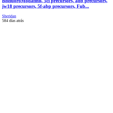
BisfluoroModafinil, 5cl precursors, adb precursors,
jw18 precursors, 5f-abp precursors, Fub...
Sheridan
584 días atrás