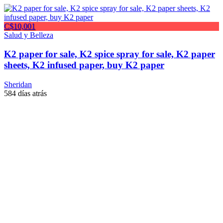
C$10,001
Salud y Belleza
K2 paper for sale, K2 spice spray for sale, K2 paper
sheets, K2 infused paper, buy K2 paper
Sheridan
584 días atrás