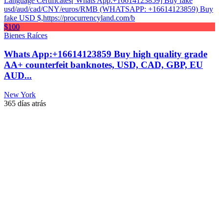
$100
Bienes Raíces
Whats App:‪+16614123859 Buy high quality grade
AA+ counterfeit banknotes, USD, CAD, GBP, EU
AUD...
New York
365 días atrás