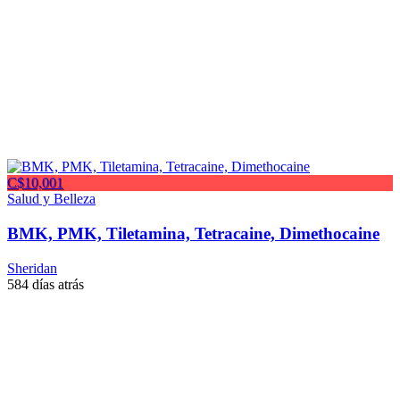
C$10,001
Salud y Belleza
BMK, PMK, Tiletamina, Tetracaine, Dimethocaine
Sheridan
584 días atrás