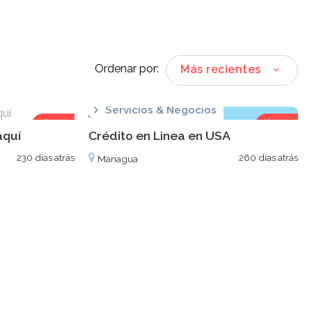
Ordenar por:
Más recientes
Servicios & Negocios
$10
$10
aquí
Crédito en Linea en USA
230 días atrás
260 días atrás
Managua