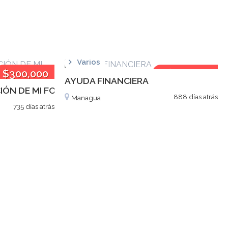
Varios
$300,000
C$180,000
AYUDA FINANCIERA
IÓN DE MI FORTUNA
888 días atrás
Managua
735 días atrás