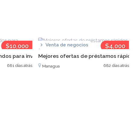
$10,000
Venta de negocios
$4,000
ndos para invertir en proyecto
Mejores ofertas de préstamos rápidos
681 días atrás
682 días atrás
Managua