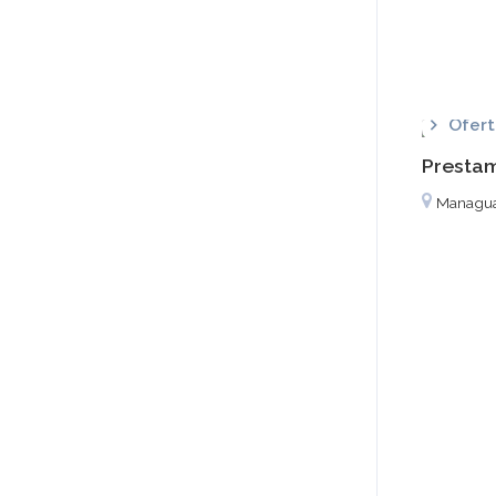
Ofert
Prestam
Managu