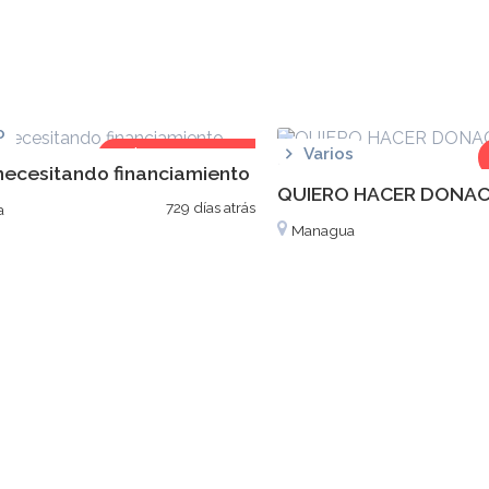
o
C$1,500,000
Varios
 necesitando financiamiento
QUIERO HACER DONAC
729 días atrás
a
Managua