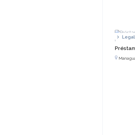
Lega
Préstam
Managu