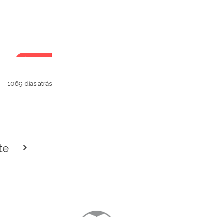
$300
s.
1069 días atrás
te