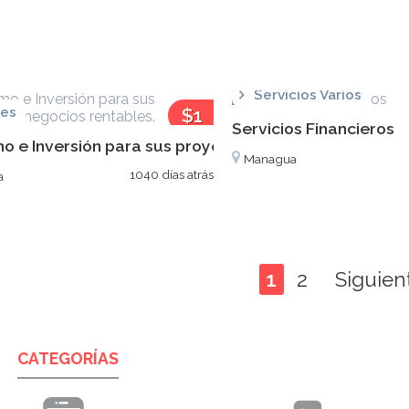
Servicios Varios
les
$1
Servicios Financieros
o e Inversión para sus proyectos y negocios rentable
Managua
1040 días atrás
a
1
2
Siguien
CATEGORÍAS