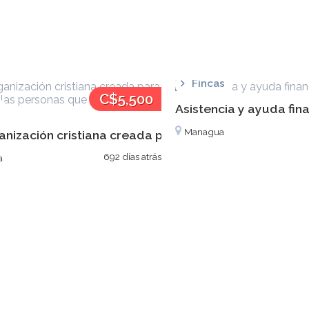
Fincas
C$5,500
Asistencia y ayuda fin
Managua
anización cristiana creada para ayudar a las person
692 días atrás
a