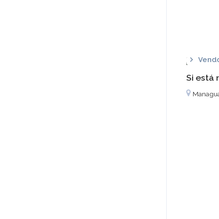
Vend
Si está
Managu