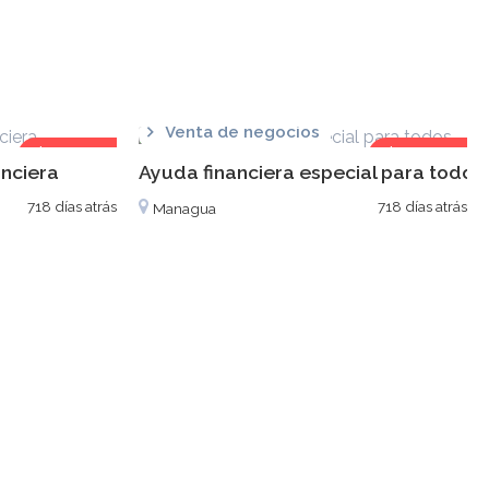
Venta de negocios
$1,000
$1,000
anciera
Ayuda financiera especial para todos
718 días atrás
718 días atrás
Managua
as que necesitan ayuda