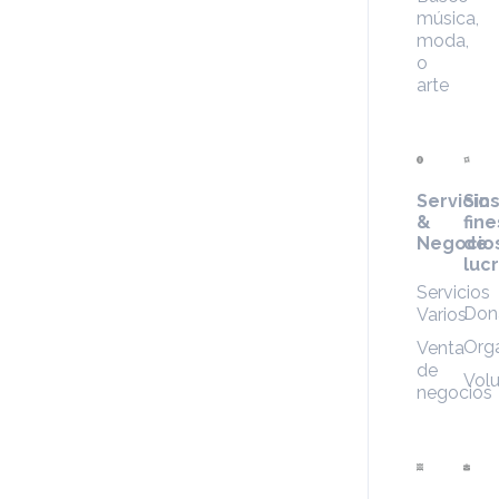
música,
moda,
o
arte
Servicio
Sin
&
fine
Negocio
de
luc
Servicios
Don
Varios
Org
Venta
de
Volu
negocios