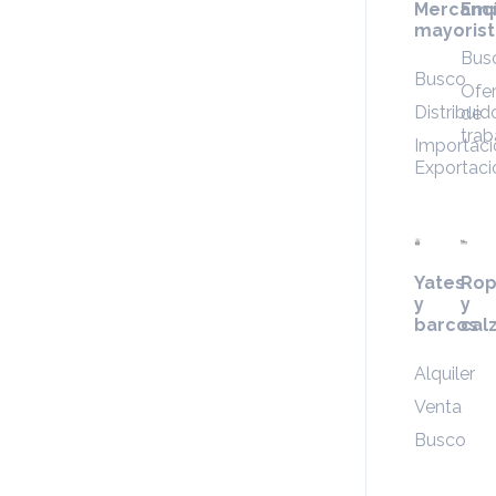
Mercanc
Emp
mayorist
Bus
Busco
Ofer
Distribuid
de
trab
Importaci
Exportaci
Yates
Ro
y
y
barcos
cal
Alquiler
Venta
Busco