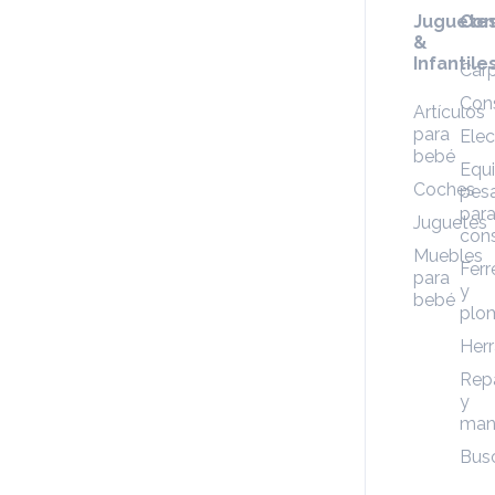
Juguete
Con
&
Infantile
Carp
Con
Artículos
para
Elec
bebé
Equ
Coches
pes
par
Juguetes
cons
Muebles
Ferr
para
y
bebé
plo
Her
Rep
y
man
Bus