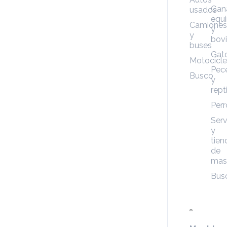
Gan
usados
equ
Camiones
y
y
bov
buses
Gat
Motocicle
Pec
Busco
y
rept
Perr
Serv
y
tien
de
mas
Bus