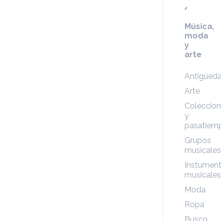
Música,
moda
y
arte
Antigüed
Arte
Coleccio
y
pasatiem
Grupos
musicales
Instumen
musicales
Moda
Ropa
Busco