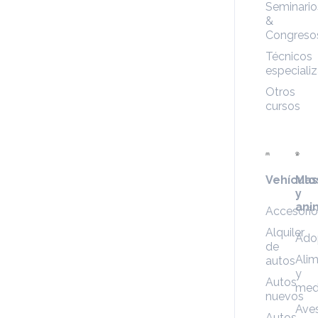
Seminario
&
Congreso
Técnicos
especiali
Otros
cursos
Vehículo
Mas
y
ani
Accesorio
Alquiler
Ado
de
Ali
autos
y
Autos
med
nuevos
Ave
Autos