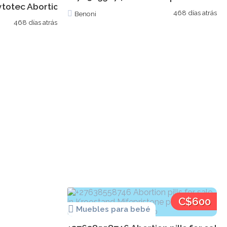
tec Abortion pills for sale in Bronkhorstspuitc Misop
468 días atrás
Benoni
468 días atrás
C$600
Muebles para bebé