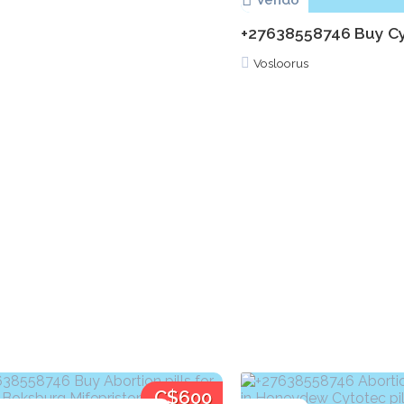
Vendo
+27638558746 Buy Cytot
Vosloorus
C$600