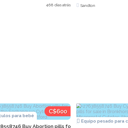
468 días atrás
Sandton
C$600
ículos para bebé
Equipo pesado para c
8558746 Buy Abortion pills for sale in the Soshanguve 