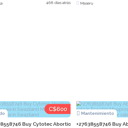
468 días atrás
ka
Maseru
C$600
do
Mantenimiento
8558746 Buy Cytotec Abortion pills for sale in Swazilan
+27638558746 Buy Abort