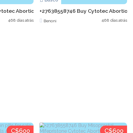
Busco
ec Abortion pills for sale in Katlehong Mifepristone p
+27638558746 Buy Cytotec Abortion pills
468 días atrás
468 días atrás
Benoni
C$600
C$600