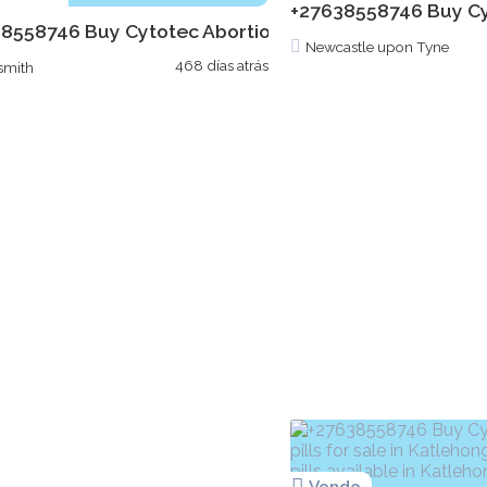
+27638558746 Buy Cyto
8558746 Buy Cytotec Abortion pills for sale in Ladysmit
Newcastle upon Tyne
468 días atrás
smith