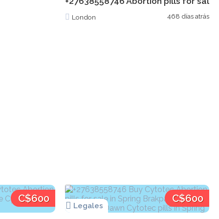
+27638558746 Abortion pills for sale i
468 días atrás
London
C$600
C$600
Legales