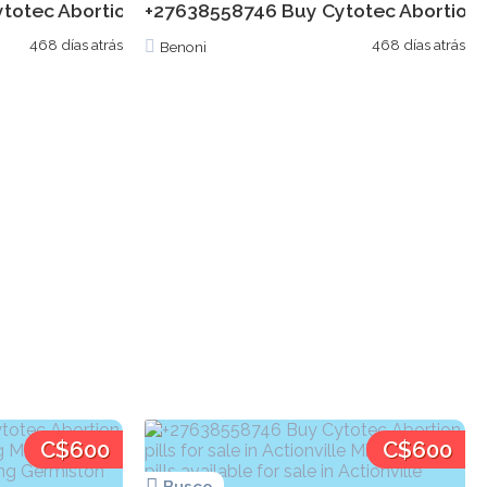
tec Abortion pills for sale in Newcastle Cytotec pil
+27638558746 Buy Cytotec Abortion pil
h Misoprostal Mifepristone pills in...
468 días atrás
468 días atrás
Benoni
C$600
C$600