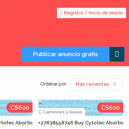
Registro / Inicio de sesión
Publicar anuncio gratis
Ordenar por:
Más recientes
C$600
C$600
Camiones y buses
a Lusaka town Mifepristone pills in Zambia
tec Abortion pills for sale in Lesotho Maseru Town Mi
+27638558746 Buy Cytotec Abortion pi