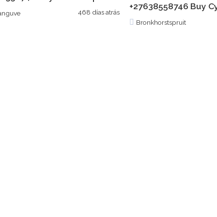
+27638558746 Buy Cyto
468 días atrás
anguve
Bronkhorstspruit