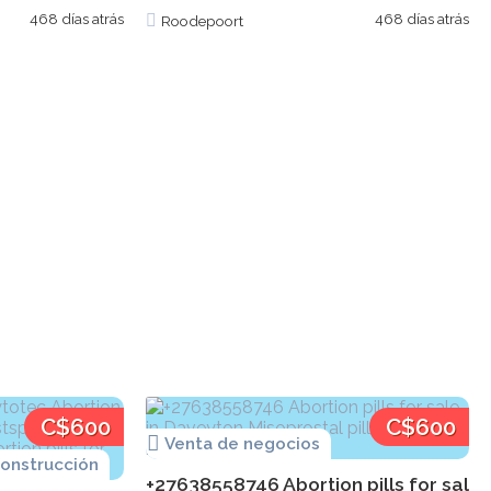
468 días atrás
468 días atrás
Roodepoort
C$600
C$600
Venta de negocios
onstrucción
Cytotec pills for sale in Soshanguve...
+27638558746 Abortion pills for sale 