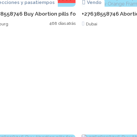
ecciones y pasatiempos
Vendo
8558746 Buy Abortion pills for sale in Boksburg Mifep
+27638558746 Abortio
468 días atrás
burg
Dubai