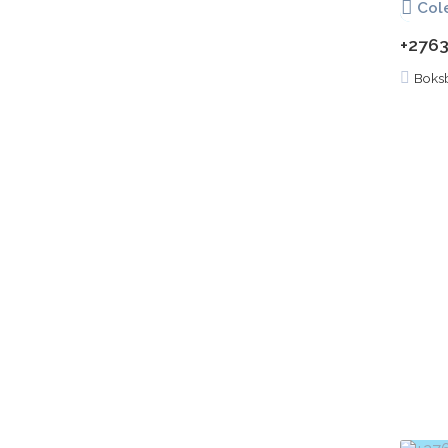
Col
+2763
Boks