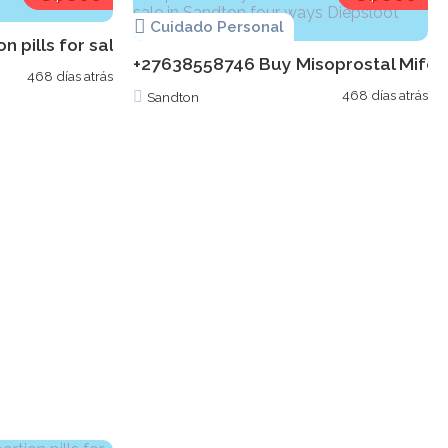
Cuidado Personal
ristone pills available in Boksburg
n pills for sale in Honeydew Cytotec pills availabl
+27638558746 Buy Misoprostal Mifepri
468 días atrás
468 días atrás
Sandton