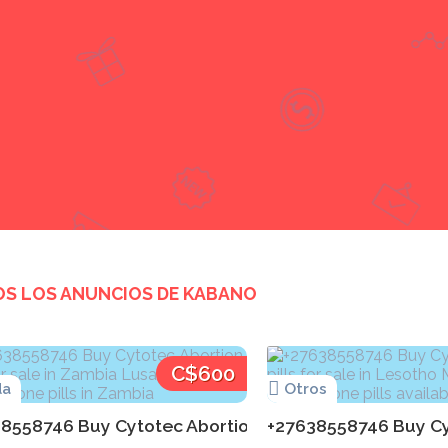
S LOS ANUNCIOS DE
KABANO
C$600
da
Otros
8558746 Buy Cytotec Abortion pills for sale in Zambi
+27638558746 Buy Cyto