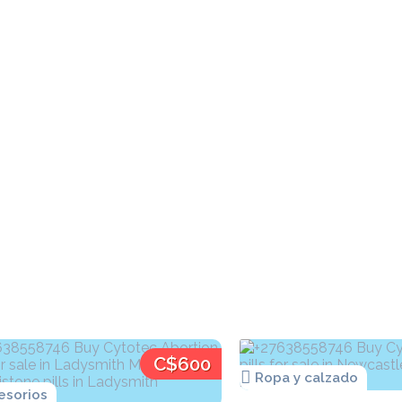
C$600
Ropa y calzado
esorios