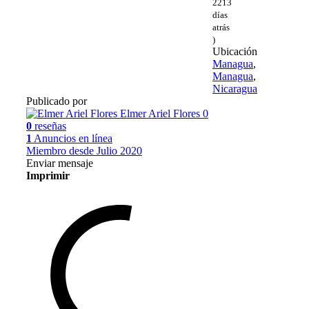
2213
días
atrás
)
Ubicación
Managua
,
Managua
,
Nicaragua
Publicado por
Elmer Ariel Flores
0
0
reseñas
1
Anuncios en línea
Miembro desde Julio 2020
Enviar mensaje
Imprimir