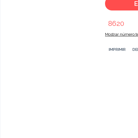
E
8620
Mostrar número te
IMPRIMIR
DE