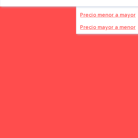
Más antiguos
por:
reseña
Precio menor a mayor
$1
Precio mayor a menor
Comput
Venta,
Managua
319
días
atrás
C$2,600
Constr
Venta 