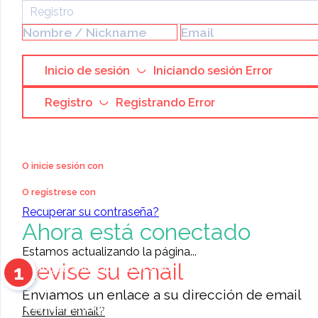
Registro
Inicio de sesión
Iniciando sesión
Error
Registro
Registrando
Error
TODOS
0
LOS
0
reseñas
O inicie sesión con
ANUNC
negociosmasivos2017
O regístrese con
DE
6
Anuncios en línea
Recuperar su contraseña?
Ahora está conectado
Miembro desde Noviembre 2020
NEGOCI
Entrega
Estamos actualizando la página...
Revise su email
Respuesta
1
Coloque anuncios en el sitio
Amabilidad
Contacte a otros miembros
Enviamos un enlace a su dirección de email
Más recientes
Ordenar
Agregar
11476
anuncios para elegir
Reenviar email?