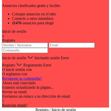
Anuncios clasificados gratis y facilito
Coloque anuncios en el sitio
Contacte a otros miembros
11476
anuncios para elegir
Inicio de sesión
o
Registro
Inicio de sesión
Iniciando sesión
Error
Registro
Registrando
Error
O inicie sesión con
O regístrese con
Recuperar su contraseña?
Ahora está conectado
Estamos actualizando la página...
Revise su email
Enviamos un enlace a su dirección de email
1
Reenviar email?
Registro / Inicio de sesión