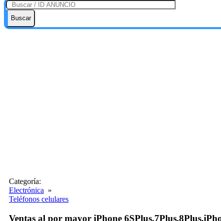
Buscar
Categoría:
Electrónica
»
Teléfonos celulares
Ventas al por mayor iPhone 6SPlus,7Plus,8Plus,iP