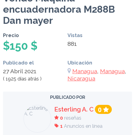
encuadernadora M288B
Dan mayer
Precio
Vistas
$150 $
881
Publicado el
Ubicación
27 Abril 2021
Managua
,
Managua
,
Nicaragua
( 1925 días atrás )
PUBLICADO POR
Esterling A. C
0
0
reseñas
1
Anuncios en línea