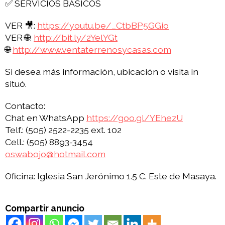
✅ SERVICIOS BASICOS
VER 🎥:
https://youtu.be/_CtbBP5GGio
VER 🌐:
http://bit.ly/2YelYGt
🌐
http://www.ventaterrenosycasas.com
Si desea más información, ubicación o visita in
situó.
Contacto:
Chat en WhatsApp
https://goo.gl/YEhezU
Telf.: (505) 2522-2235 ext. 102
Cell.: (505) 8893-3454
oswabojo@hotmail.com
Oficina: Iglesia San Jerónimo 1.5 C. Este de Masaya.
Compartir anuncio