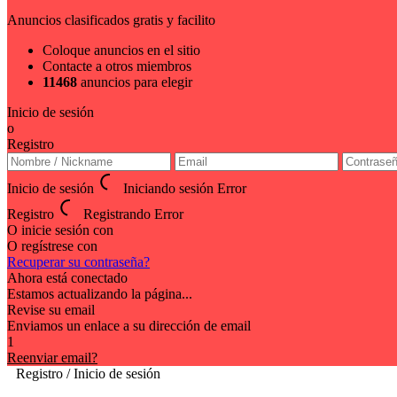
Anuncios clasificados gratis y facilito
Coloque anuncios en el sitio
Contacte a otros miembros
11468
anuncios para elegir
Inicio de sesión
o
Registro
Inicio de sesión
Iniciando sesión
Error
Registro
Registrando
Error
O inicie sesión con
O regístrese con
Recuperar su contraseña?
Ahora está conectado
Estamos actualizando la página...
Revise su email
Enviamos un enlace a su dirección de email
1
Reenviar email?
Registro / Inicio de sesión