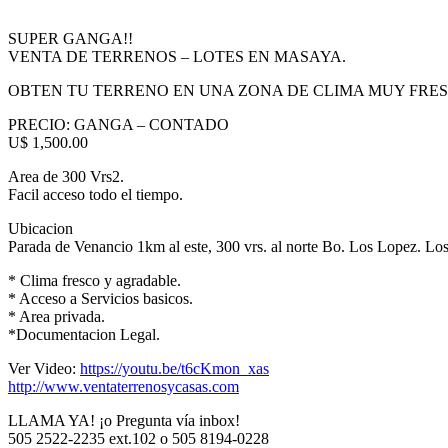
SUPER GANGA!!
VENTA DE TERRENOS – LOTES EN MASAYA.
OBTEN TU TERRENO EN UNA ZONA DE CLIMA MUY FRE
PRECIO: GANGA – CONTADO
U$ 1,500.00
Area de 300 Vrs2.
Facil acceso todo el tiempo.
Ubicacion
Parada de Venancio 1km al este, 300 vrs. al norte Bo. Los Lopez. Los
* Clima fresco y agradable.
* Acceso a Servicios basicos.
* Area privada.
*Documentacion Legal.
Ver Video:
https://youtu.be/t6cKmon_xas
http://www.ventaterrenosycasas.com
LLAMA YA! ¡o Pregunta vía inbox!
505 2522-2235 ext.102 o 505 8194-0228