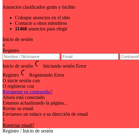
Anuncios clasificados gratis y facilito
Coloque anuncios en el sitio
Contacte a otros miembros
11468
anuncios para elegir
Inicio de sesión
o
Registro
Inicio de sesión
Iniciando sesión
Error
Registro
Registrando
Error
O inicie sesión con
O regístrese con
Recuperar su contraseña?
Ahora está conectado
Estamos actualizando la página...
Revise su email
Enviamos un enlace a su dirección de email
1
Reenviar email?
Registro / Inicio de sesión