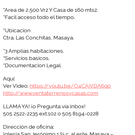
*Area de 2,500 Vr2 Y Casa de 160 mts2.
*Facil acceso todo el tiempo.
*Ubicacion
Ctra. Las Conchitas, Masaya.
*3 Amplias habitaciones.
*Servicios basicos.
*Documentacion Legal.
Aquí:
Ver Video:
https://youtu.be/O4CAjVDA6q0
http://www.ventaterrenosycasas.com
LLAMA YA! ¡o Pregunta vía inbox!
505 2522-2235 ext.102 o 505 8194-0228
Dirección de oficina:
Iglesia San Jerónimo 1 ½ c. al este. Masaya –