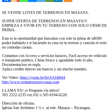
SE VENDE LOTES DE TERRENOS EN MASAYA.
SUPER OFERTA DE TERRENOS EN MASAYA!!!
EMPIEZA A VIVIR EN TU TERRENO CON SOLO U$500 DE
PRIMA .
Esta es la oportunidad que buscabas con solo la prima de u$500
podes habitarlo e ir haciendo tu casa en tu terreno y cancela el resto
en comodas cuotas.
Contamos con Acceso a servicios basicos, Facil acceso en vehiculo
o trasnporte publico, Clima fresco y agradable todo el año,
Documentacion en regla.
Aplica credito directo sin bancos y sin mucho tramites.
Ver Video:
https://youtu.be/lnvSAI4i844
http://www.ventaterrenosycasas.com
LLAMA YA! ¡o Pregunta vía inbox!
505 2522-2235 ext.102 o 505 8194-0228
Dirección de oficina:
Iglesia San Jerónimo 1 ½ c. al este. Masaya – Nicaragua.