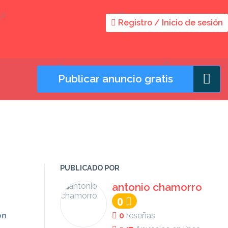
Registro / Inicio de sesión
Publicar anuncio gratis
PUBLICADO POR
antonio chamorro
0
ón
0
reseñas