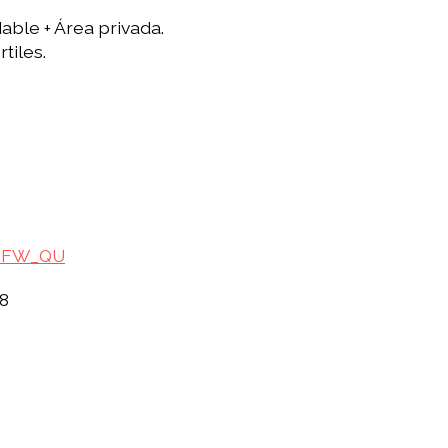
dable + Área privada.
tiles.
ymFW_QU
28