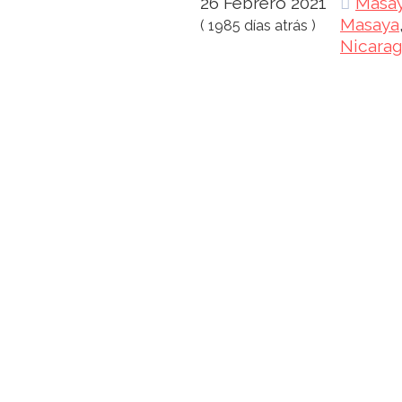
26 Febrero 2021
Masa
Masaya
( 1985 días atrás )
Nicara