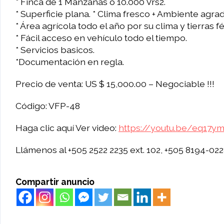
* Finca de 1 Manzanas o 10.000 Vrs2.
* Superficie plana. * Clima fresco + Ambiente agra
* Área agrícola todo el año por su clima y tierras fér
* Fácil acceso en vehículo todo el tiempo.
* Servicios basicos.
*Documentación en regla.
Precio de venta: US $ 15,000.00 – Negociable !!!
Código: VFP-48
Haga clic aquí Ver video:
https://youtu.be/eq17
Llámenos al +505 2522 2235 ext. 102, +505 8194-02
Compartir anuncio