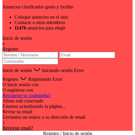
Anuncios clasificados gratis y facilito
Coloque anuncios en el sitio
Contacte a otros miembros
11476
anuncios para elegir
Inicio de sesión
o
Registro
Inicio de sesión
Iniciando sesión
Error
Registro
Registrando
Error
O inicie sesión con
O regístrese con
Recuperar su contraseña?
Ahora está conectado
Estamos actualizando la página...
Revise su email
Enviamos un enlace a su dirección de email
1
Reenviar email?
Registro / Inicio de sesión