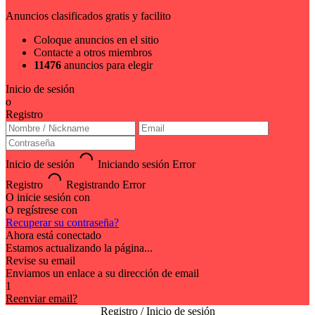
Anuncios clasificados gratis y facilito
Coloque anuncios en el sitio
Contacte a otros miembros
11476
anuncios para elegir
Inicio de sesión
o
Registro
Inicio de sesión
Iniciando sesión
Error
Registro
Registrando
Error
O inicie sesión con
O regístrese con
Recuperar su contraseña?
Ahora está conectado
Estamos actualizando la página...
Revise su email
Enviamos un enlace a su dirección de email
1
Reenviar email?
Registro / Inicio de sesión