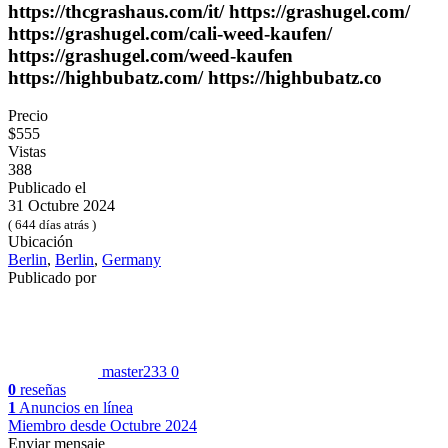
https://thcgrashaus.com/it/ https://grashugel.com/
https://grashugel.com/cali-weed-kaufen/
https://grashugel.com/weed-kaufen
https://highbubatz.com/ https://highbubatz.co
Precio
$555
Vistas
388
Publicado el
31 Octubre 2024
( 644 días atrás )
Ubicación
Berlin
,
Berlin
,
Germany
Publicado por
master233
0
0
reseñas
1
Anuncios en línea
Miembro desde Octubre 2024
Enviar mensaje