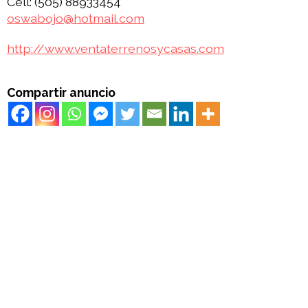
Cell: (505) 88933454
oswabojo@hotmail.com
http://www.ventaterrenosycasas.com
Compartir anuncio