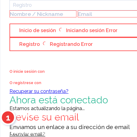
Registro
Inicio de sesión
Iniciando sesión
Error
Registro
Registrando
Error
Categoría:
Servicios & Negocios
»
Venta de negocios
*GANGA* Venta De Finca
O inicie sesión con
Con Bodegas En Masaya
O regístrese con
PUBLICADO P
Recuperar su contraseña?
Ahora está conectado
Estamos actualizando la página...
Revise su email
1
Coloque anuncios en el sitio
Contacte a otros miembros
Enviamos un enlace a su dirección de email
0
reseñas
11468
anuncios para elegir
Reenviar email?