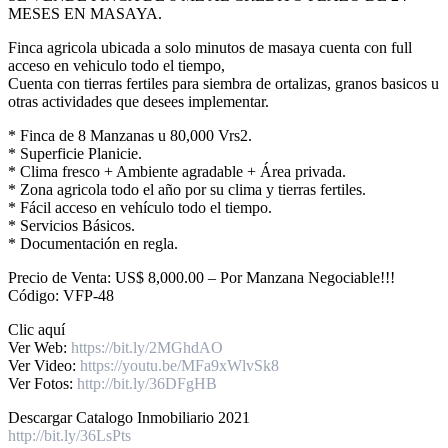
MESES EN MASAYA.
Finca agricola ubicada a solo minutos de masaya cuenta con full
acceso en vehiculo todo el tiempo,
Cuenta con tierras fertiles para siembra de ortalizas, granos basicos u
otras actividades que desees implementar.
* Finca de 8 Manzanas u 80,000 Vrs2.
* Superficie Planicie.
* Clima fresco + Ambiente agradable + Área privada.
* Zona agricola todo el año por su clima y tierras fertiles.
* Fácil acceso en vehículo todo el tiempo.
* Servicios Básicos.
* Documentación en regla.
Precio de Venta: US$ 8,000.00 – Por Manzana Negociable!!!
Código: VFP-48
Clic aquí
Ver Web:
https://bit.ly/2MGhdAO
Ver Video:
https://youtu.be/MFa9xWlvSk8
Ver Fotos:
http://bit.ly/36DFgHB
Descargar Catalogo Inmobiliario 2021
http://bit.ly/36LsPts