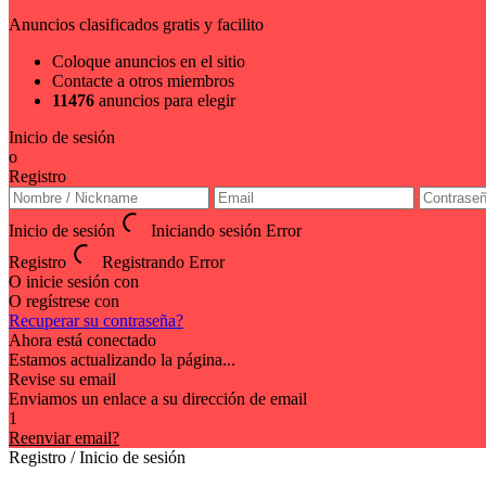
Anuncios clasificados gratis y facilito
Coloque anuncios en el sitio
Contacte a otros miembros
11476
anuncios para elegir
Inicio de sesión
o
Registro
Inicio de sesión
Iniciando sesión
Error
Registro
Registrando
Error
O inicie sesión con
O regístrese con
Recuperar su contraseña?
Ahora está conectado
Estamos actualizando la página...
Revise su email
Enviamos un enlace a su dirección de email
1
Reenviar email?
Registro / Inicio de sesión