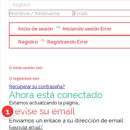
Registro
Inicio de sesión
Iniciando sesión
Error
Registro
Registrando
Error
Categoría:
Servicios & Negocios
»
Servicios Varios
»
Otros
+27632807647 Wealth
O inicie sesión con
Prosperity Spells And
O regístrese con
Recuperar su contraseña?
Magic Ring For Sale In
Ahora está conectado
Cape
Estamos actualizando la página...
Revise su email
1
Town,USA,UAE,Kenya,Kuwa
Coloque anuncios en el sitio
Contacte a otros miembros
Enviamos un enlace a su dirección de email
PUBLICADO P
11476
anuncios para elegir
Reenviar email?