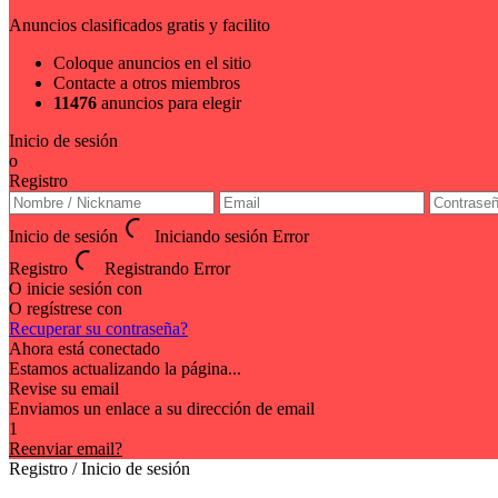
Anuncios clasificados gratis y facilito
Coloque anuncios en el sitio
Contacte a otros miembros
11476
anuncios para elegir
Inicio de sesión
o
Registro
Inicio de sesión
Iniciando sesión
Error
Registro
Registrando
Error
O inicie sesión con
O regístrese con
Recuperar su contraseña?
Ahora está conectado
Estamos actualizando la página...
Revise su email
Enviamos un enlace a su dirección de email
1
Reenviar email?
Registro / Inicio de sesión