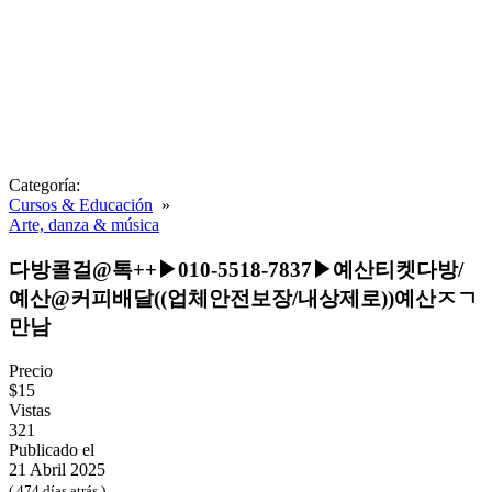
Categoría:
Cursos & Educación
»
Arte, danza & música
다방콜걸@톡++▶010-5518-7837▶예산티켓다방/
예산@커피배달((업체안전보장/내상제로))예산ㅈㄱ
만남
Precio
$15
Vistas
321
Publicado el
21 Abril 2025
( 474 días atrás )