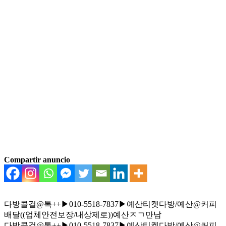
Compartir anuncio
다방콜걸@톡++▶010-5518-7837▶예산티켓다방/예산@커피
배달((업체안전보장/내상제로))예산ㅈㄱ만남
다방콜걸@톡++▶010-5518-7837▶예산티켓다방/예산@커피