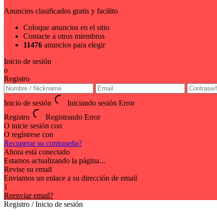
Anuncios clasificados gratis y facilito
Coloque anuncios en el sitio
Contacte a otros miembros
11476
anuncios para elegir
Inicio de sesión
o
Registro
Inicio de sesión
Iniciando sesión
Error
Registro
Registrando
Error
O inicie sesión con
O regístrese con
Recuperar su contraseña?
Ahora está conectado
Estamos actualizando la página...
Revise su email
Enviamos un enlace a su dirección de email
1
Reenviar email?
Registro / Inicio de sesión