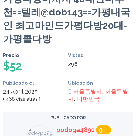
천==텔레@dob143==가평내국
인 최고마인드가평다방20대=
가평콜다방
Precio
Vistas
$52
296
Publicado el
Ubicación
24 Abril 2025
서울특별시
,
서울특별
시
,
대한민국
( 468 días atrás )
PUBLICADO POR
podoga4891
0