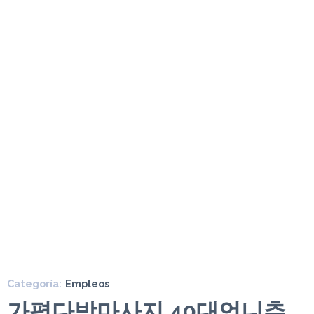
Categoría:
Empleos
가평다방마사지 40대언니추