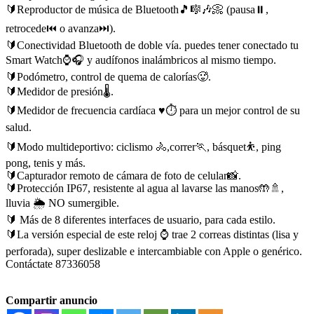
🔰Reproductor de música de Bluetooth🎵🎼🎶📀 (pausa⏸️,
retrocede⏮️ o avanza⏭️).
🔰Conectividad Bluetooth de doble vía. puedes tener conectado tu
Smart Watch⌚🎧 y audífonos inalámbricos al mismo tiempo.
🔰Podómetro, control de quema de calorías🥵.
🔰Medidor de presión🌡️.
🔰Medidor de frecuencia cardíaca ♥️⏱️ para un mejor control de su
salud.
🔰Modo multideportivo: ciclismo 🚴,correr🏃, básquet⛹️, ping
pong, tenis y más.
🔰Capturador remoto de cámara de foto de celular📸.
🔰Protección IP67, resistente al agua al lavarse las manos🤲🚿,
lluvia 🌦️ NO sumergible.
🔰 Más de 8 diferentes interfaces de usuario, para cada estilo.
🔰La versión especial de este reloj ⌚ trae 2 correas distintas (lisa y
perforada), super deslizable e intercambiable con Apple o genérico.
Contáctate 87336058
Compartir anuncio