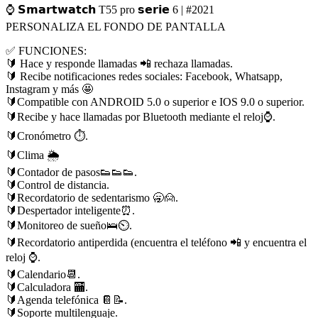
⌚ 𝗦𝗺𝗮𝗿𝘁𝘄𝗮𝘁𝗰𝗵 T55 pro 𝘀𝗲𝗿𝗶𝗲 6 | #2021
PERSONALIZA EL FONDO DE PANTALLA
✅ FUNCIONES:
🔰 Hace y responde llamadas 📲 rechaza llamadas.
🔰 Recibe notificaciones redes sociales: Facebook, Whatsapp,
Instagram y más 🤩
🔰Compatible con ANDROID 5.0 o superior e IOS 9.0 o superior.
🔰Recibe y hace llamadas por Bluetooth mediante el reloj⌚.
🔰Cronómetro ⏱️.
🔰Clima 🌦
🔰Contador de pasos👟👟👟.
🔰Control de distancia.
🔰Recordatorio de sedentarismo 🥱🙍.
🔰Despertador inteligente⏰.
🔰Monitoreo de sueño🛌⏲️.
🔰Recordatorio antiperdida (encuentra el teléfono 📲 y encuentra el
reloj ⌚.
🔰Calendario📆.
🔰Calculadora 🏧.
🔰Agenda telefónica 📔📝.
🔰Soporte multilenguaje.