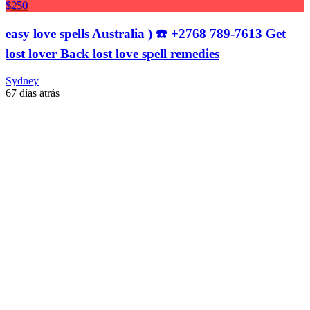
$250
easy love spells Australia ) ☎️ +2768 789-7613 Get
lost lover Back lost love spell remedies
Sydney
67 días atrás