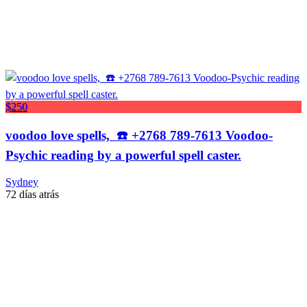
$250
voodoo love spells, ☎️ +2768 789-7613 Voodoo-
Psychic reading by a powerful spell caster.
Sydney
72 días atrás