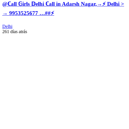
@ℂall 𝔾irls 𝔻elhi ℂall in Adarsh Nagar,→⚡️ Delhi >
→ 9953525677 …##⚡️
Delhi
261 días atrás