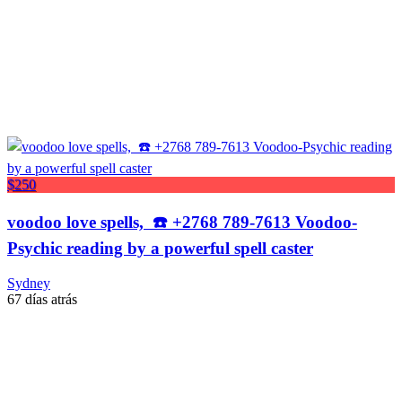
$250
voodoo love spells, ☎️ +2768 789-7613 Voodoo-
Psychic reading by a powerful spell caster
Sydney
67 días atrás