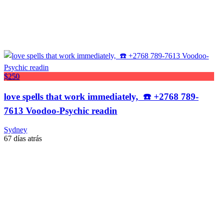
$250
love spells that work immediately, ☎️ +2768 789-
7613 Voodoo-Psychic readin
Sydney
67 días atrás