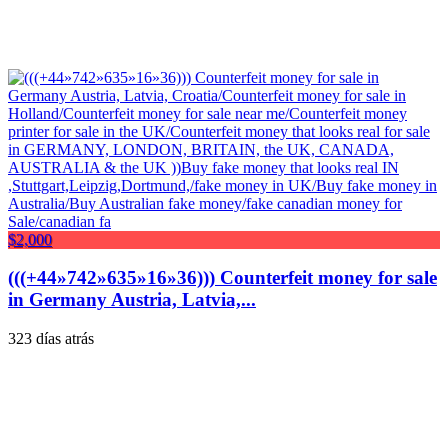
$2,000
(((+44»742»635»16»36))) Counterfeit money for sale
in Germany Austria, Latvia,...
323 días atrás