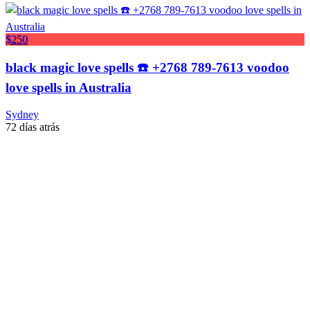
$250
black magic love spells ☎️ +2768 789-7613 voodoo
love spells in Australia
Sydney
72 días atrás