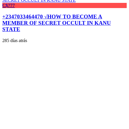
C$777
+2347033464470 √HOW TO BECOME A
MEMBER OF SECRET OCCULT IN KANU
STATE
285 días atrás