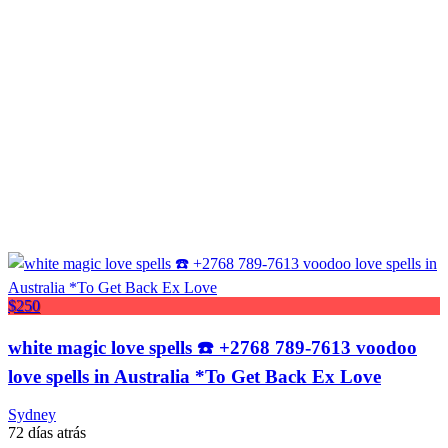
$250
white magic love spells ☎️ +2768 789-7613 voodoo
love spells in Australia *To Get Back Ex Love
Sydney
72 días atrás