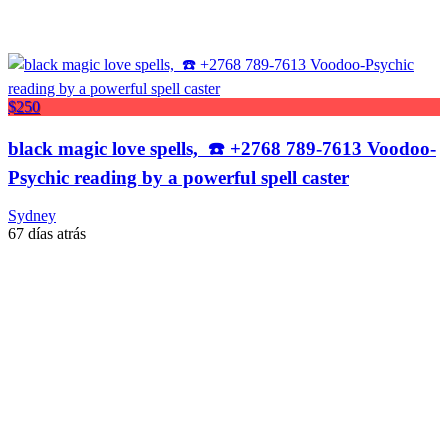
$250
black magic love spells, ☎️ +2768 789-7613 Voodoo-
Psychic reading by a powerful spell caster
Sydney
67 días atrás