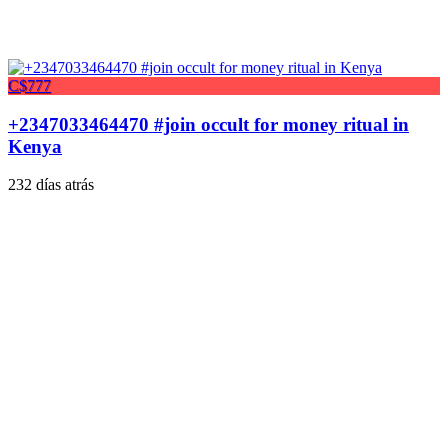
C$777
+2347033464470 #join occult for money ritual in
Kenya
232 días atrás