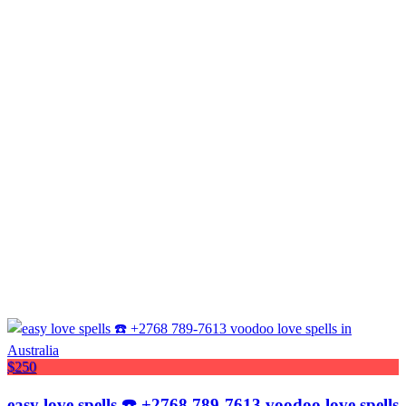
$250
easy love spells ☎️ +2768 789-7613 voodoo love spells