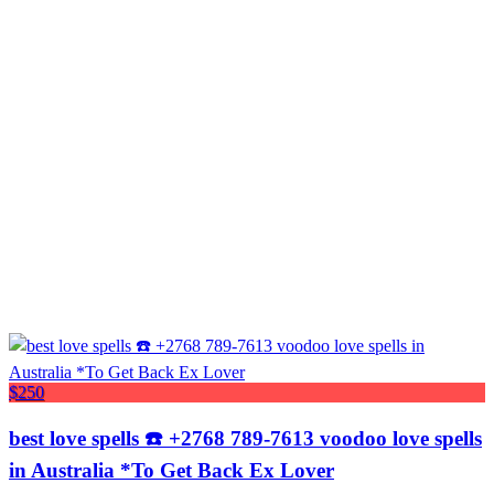
$250
best love spells ☎️ +2768 789-7613 voodoo love spells
in Australia *To Get Back Ex Lover