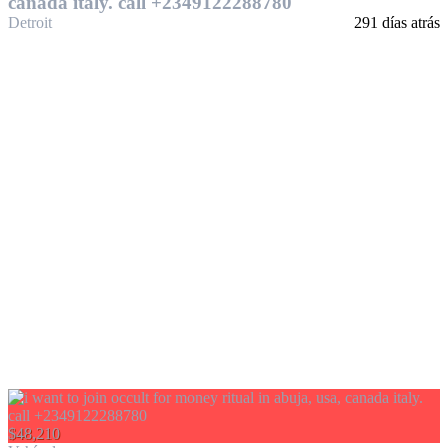
canada italy. call +2349122288780
Detroit
291 días atrás
$48,210