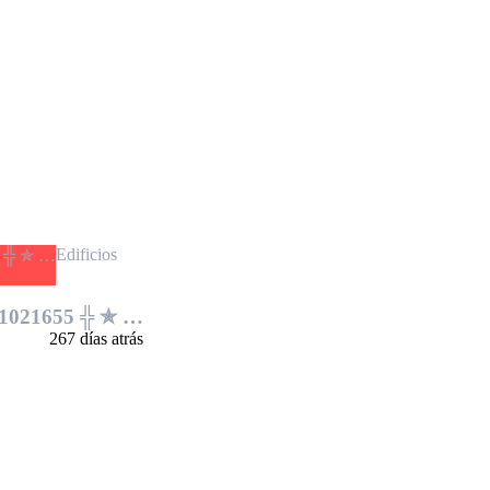
Edificios
91021655 ╬ ✯ …
267 días atrás