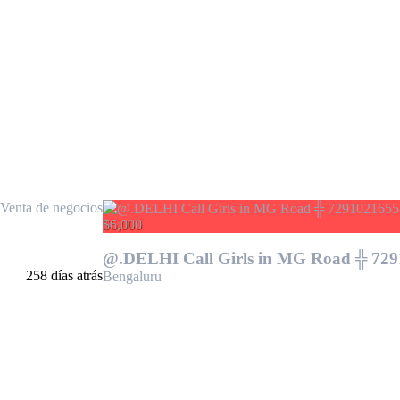
Venta de negocios
$6,000
@.DELHI Call Girls in MG Road ╬ 72
258 días atrás
Bengaluru