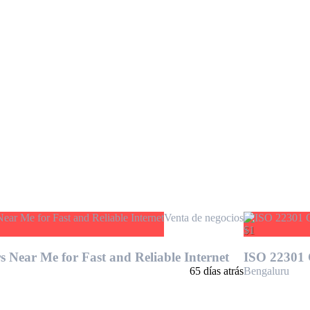
Venta de negocios
$1
s Near Me for Fast and Reliable Internet
ISO 22301 C
65 días atrás
Bengaluru