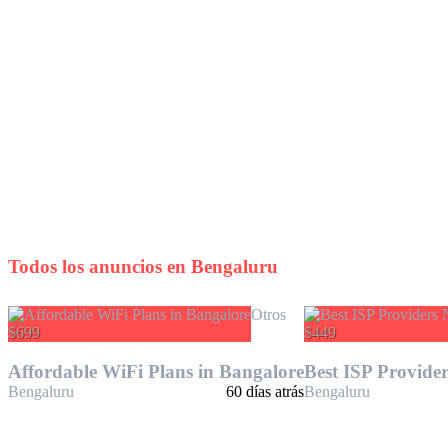
Todos los anuncios en
Bengaluru
Otros
$699
$449
Affordable WiFi Plans in Bangalore
Best ISP Provider
Bengaluru
60 días atrás
Bengaluru