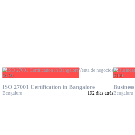
Venta de negocios
$0.00
$100
ISO 27001 Certification in Bangalore
Business
Bengaluru
192 días atrás
Bengaluru